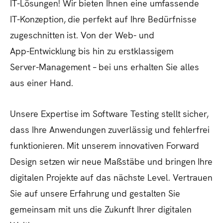
IT-Lösungen!
Wir
bieten
Ihnen
eine
umfassende
IT-Konzeption,
die
perfekt
auf
Ihre
Bedürfnisse
zugeschnitten
ist.
Von
der
Web-
und
App-Entwicklung
bis
hin
zu
erstklassigem
Server-Management
–
bei
uns
erhalten
Sie
alles
aus
einer
Hand.
Unsere
Expertise
im
Software
Testing
stellt
sicher,
dass
Ihre
Anwendungen
zuverlässig
und
fehlerfrei
funktionieren.
Mit
unserem
innovativen
Forward
Design
setzen
wir
neue
Maßstäbe
und
bringen
Ihre
digitalen
Projekte
auf
das
nächste
Level.
Vertrauen
Sie
auf
unsere
Erfahrung
und
gestalten
Sie
gemeinsam
mit
uns
die
Zukunft
Ihrer
digitalen